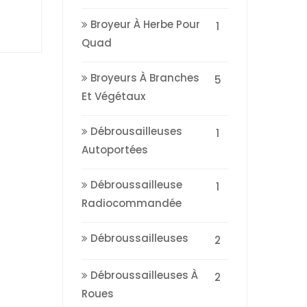
Broyeur À Herbe Pour
1
Quad
Broyeurs À Branches
5
Et Végétaux
Débrousailleuses
1
Autoportées
Débroussailleuse
1
Radiocommandée
Débroussailleuses
2
Débroussailleuses À
2
Roues