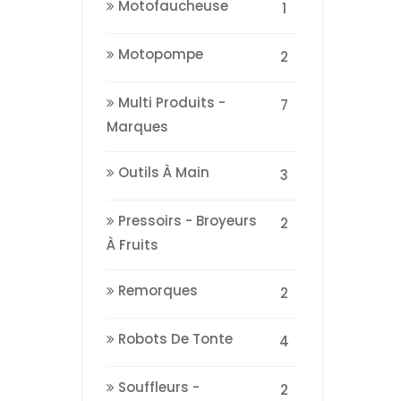
Motofaucheuse
1
Motopompe
2
Multi Produits -
7
Marques
Outils À Main
3
Pressoirs - Broyeurs
2
À Fruits
Remorques
2
Robots De Tonte
4
Souffleurs -
2