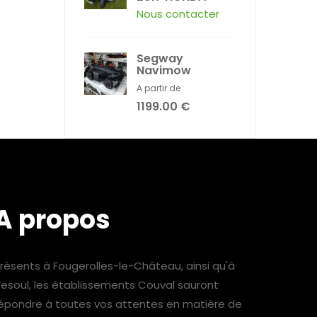
Nous contacter
Segway
Navimow
A partir de
1199.00 €
A propos
résents à Fougerolles-le-Château, ainsi qu'à
esoul, les établissements Couval sauront
épondre à toutes vos attentes en matière de