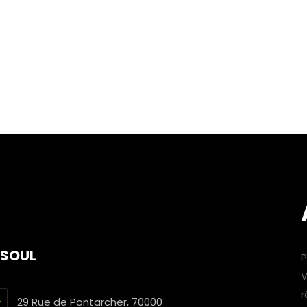
ESOUL
P
V
r
29 Rue de Pontarcher, 70000