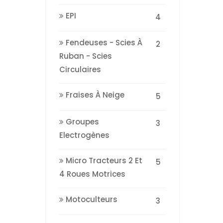
EPI
4
Fendeuses - Scies À
2
Ruban - Scies
Circulaires
Fraises À Neige
5
Groupes
3
Electrogènes
Micro Tracteurs 2 Et
5
4 Roues Motrices
Motoculteurs
3