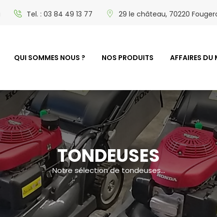
i
Tel. : 03 84 49 13 77
29 le château, 70220 Fougero
QUI SOMMES NOUS ?
NOS PRODUITS
AFFAIRES DU
TONDEUSES
Notre sélection de tondeuses...